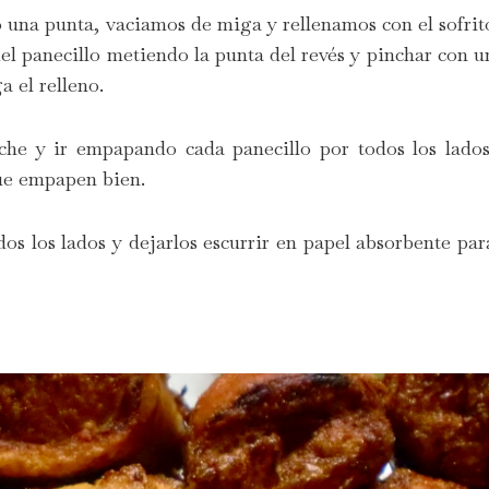
lo una punta, vaciamos de miga y rellenamos con el sofrit
del panecillo metiendo la punta del revés y pinchar con u
ga el relleno.
eche y ir empapando cada panecillo por todos los lados
que empapen bien.
dos los lados y dejarlos escurrir en papel absorbente par