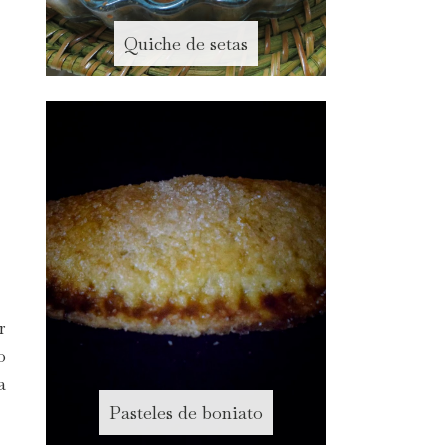
Quiche de setas
r
o
a
Pasteles de boniato