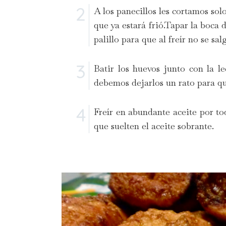
A los panecillos les cortamos so
que ya estará frió.Tapar la boca 
palillo para que al freír no se sal
Batir los huevos junto con la l
debemos dejarlos un rato para 
Freír en abundante aceite por to
que suelten el aceite sobrante.