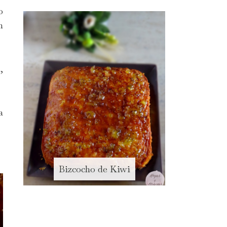
o
n
,
a
Bizcocho de Kiwi