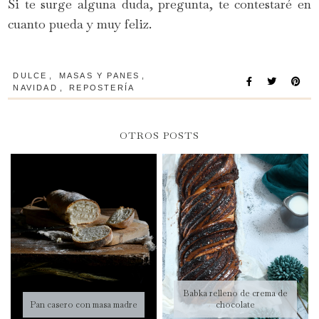
Si te surge alguna duda, pregunta, te contestaré en
cuanto pueda y muy feliz.
DULCE
,
MASAS Y PANES
,
NAVIDAD
,
REPOSTERÍA
OTROS POSTS
Babka relleno de crema de
Pan casero con masa madre
chocolate