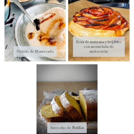
Rosa de manzana y hojaldre
con mermelada de
Helado de Mantecado
melocotón
Bizcocho de Natillas