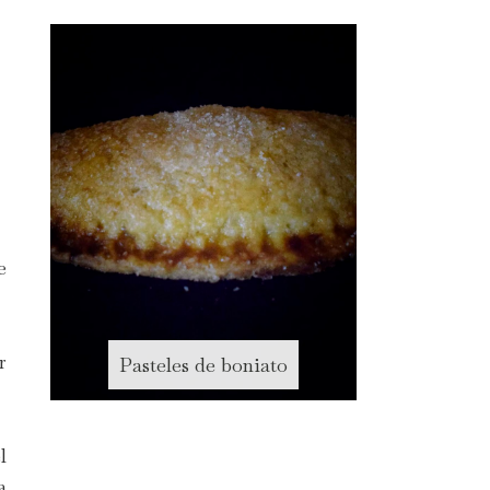
e
r
Pasteles de boniato
l
a