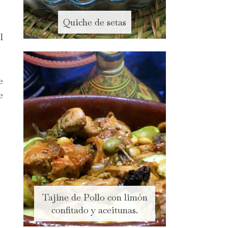
Quiche de setas
l
e
e
Tajine de Pollo con limón
confitado y aceitunas.