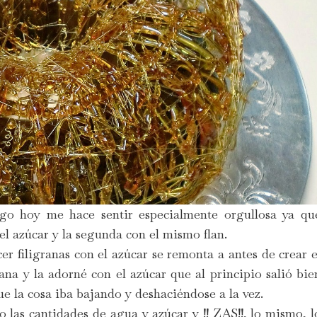
igo hoy me hace sentir especialmente orgullosa ya qu
 el azúcar y la segunda con el mismo flan.
er filigranas con el azúcar se remonta a antes de crear e
na y la adorné con el azúcar que al principio salió bie
e la cosa iba bajando y deshaciéndose a la vez.
o las cantidades de agua y azúcar y !! ZAS!!, lo mismo, l