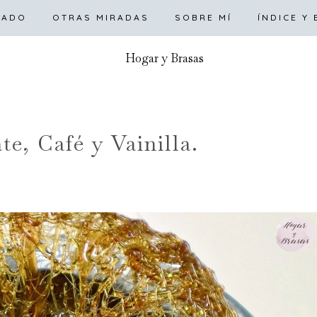
RTADA
LADO
OTRAS MIRADAS
DULCE
SALADO
SOBRE MÍ
OTRAS MIRADAS
ÍNDICE Y
e, Café y Vainilla.