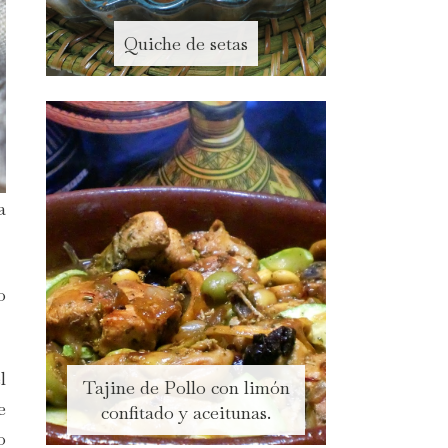
Quiche de setas
a
o
l
Tajine de Pollo con limón
e
confitado y aceitunas.
o