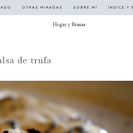
RTADA
LADO
OTRAS MIRADAS
DULCE
SALADO
SOBRE MÍ
OTRAS MIRADAS
ÍNDICE Y
alsa de trufa