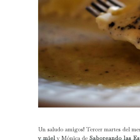
Un saludo amigos! Tercer martes del mes 
y miel
y Mónica de
Saboreando las Est