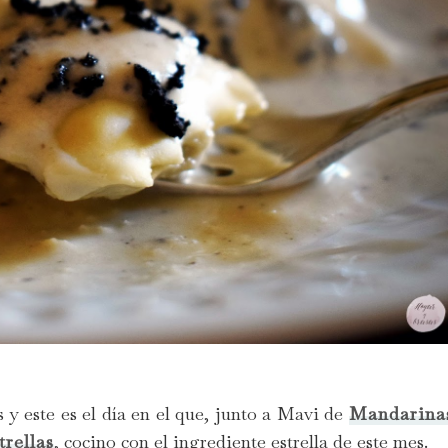
y este es el día en el que, junto a Mavi de
Mandarina
rellas
, cocino con el ingrediente estrella de este mes.